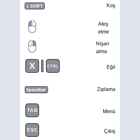
L SHIFT
Koş
Ateş
etme
Nişan
alma
|
X
CTRL
Eğil
Spacebar
Zıplama
TAB
Menü
ESC
Çıkış