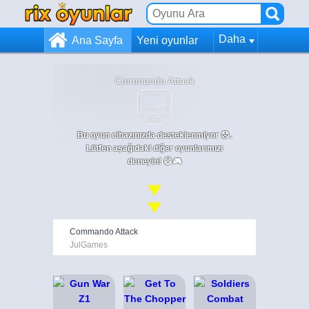
Daha
Ana Sayfa
Yeni oyunlar
Commando Attack
Bu oyun cihazınızda desteklenmiyor 😞.
Lütfen aşağıdaki diğer oyunlarımızı
deneyin! 😄🎮
Commando Attack
JulGames