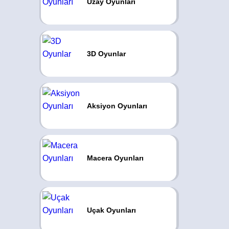
Uzay Oyunları
3D Oyunlar
Aksiyon Oyunları
Macera Oyunları
Uçak Oyunları