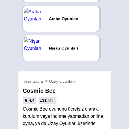
Araba Oyunları
Nişan Oyunları
Ana Sayfa
Uzay Oyunları
Cosmic Bee
131
OY
4.4
Cosmic Bee oyununu ücretsiz olarak,
kurulum veya indirme yapmadan online
oyna, ya da Uzay Oyunları üzerinde