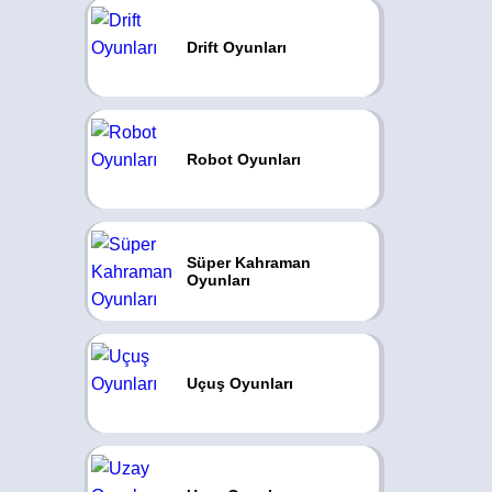
Drift Oyunları
Robot Oyunları
Süper Kahraman
Oyunları
Uçuş Oyunları