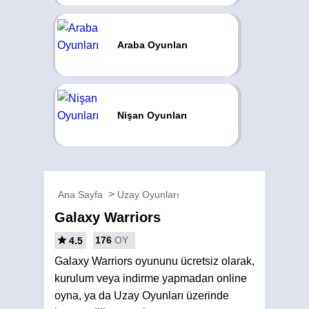
Araba Oyunları
Nişan Oyunları
Ana Sayfa
Uzay Oyunları
Galaxy Warriors
176
OY
4.5
Galaxy Warriors oyununu ücretsiz olarak,
kurulum veya indirme yapmadan online
oyna, ya da Uzay Oyunları üzerinde