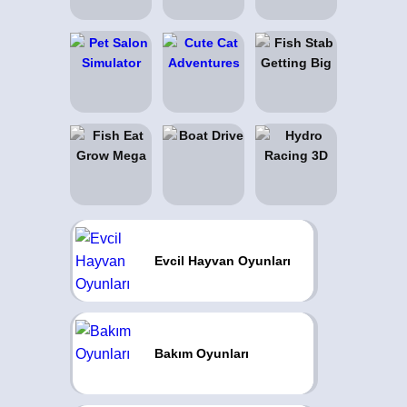
Evcil Hayvan Oyunları
Bakım Oyunları