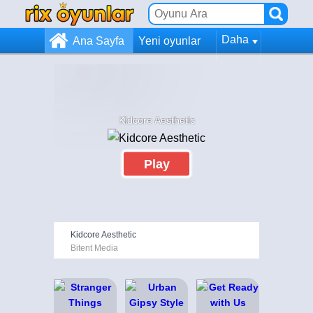
Daha
Ana Sayfa
Yeni oyunlar
Kidcore Aesthetic
Play
Kidcore Aesthetic
Bitent Media