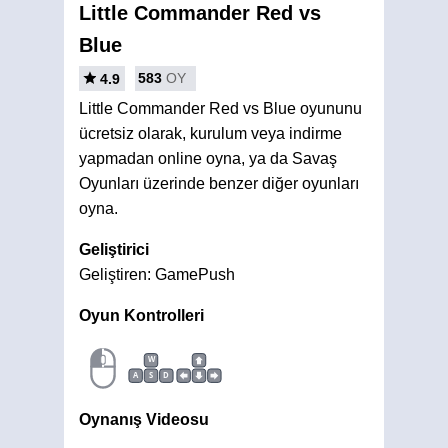
Little Commander Red vs
Blue
583
OY
4.9
Little Commander Red vs Blue oyununu
ücretsiz olarak, kurulum veya indirme
yapmadan online oyna, ya da Savaş
Oyunları üzerinde benzer diğer oyunları
oyna.
Geliştirici
Geliştiren: GamePush
Oyun Kontrolleri
W
A
S
D
Oynanış Videosu