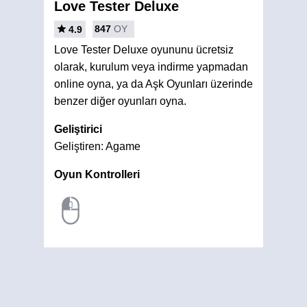
Love Tester Deluxe
847
OY
4.9
Love Tester Deluxe oyununu ücretsiz
olarak, kurulum veya indirme yapmadan
online oyna, ya da Aşk Oyunları üzerinde
benzer diğer oyunları oyna.
Geliştirici
Geliştiren: Agame
Oyun Kontrolleri