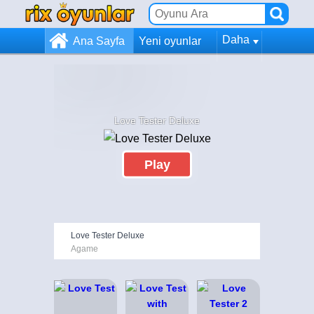
Daha
Ana Sayfa
Yeni oyunlar
Love Tester Deluxe
Play
Love Tester Deluxe
Agame