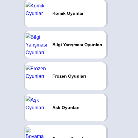
Komik Oyunlar
Bilgi Yarışması Oyunları
Frozen Oyunları
Aşk Oyunları