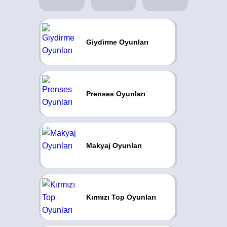
Giydirme Oyunları
Prenses Oyunları
Makyaj Oyunları
Kırmızı Top Oyunları