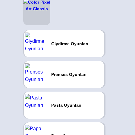
Giydirme Oyunları
Prenses Oyunları
Pasta Oyunları