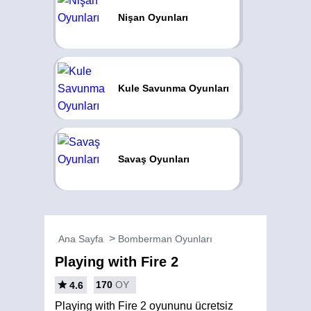
Nişan Oyunları
Kule Savunma Oyunları
Savaş Oyunları
Ana Sayfa
Bomberman Oyunları
Playing with Fire 2
170
OY
4.6
Playing with Fire 2 oyununu ücretsiz