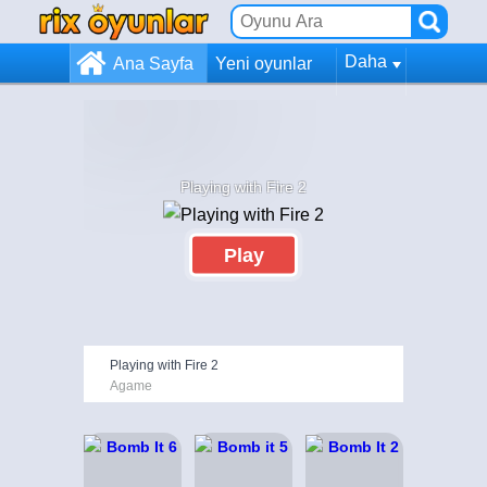
Daha
Ana Sayfa
Yeni oyunlar
Playing with Fire 2
Play
Playing with Fire 2
Agame