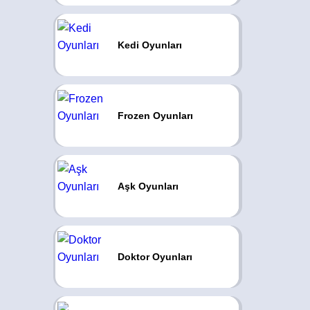
Kedi Oyunları
Frozen Oyunları
Aşk Oyunları
Doktor Oyunları