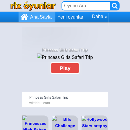
Daha
Ana Sayfa
Yeni oyunlar
Princess Girls Safari Trip
Play
Princess Girls Safari Trip
witchhut.com