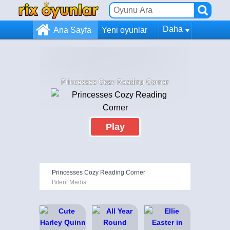
Daha
Ana Sayfa
Yeni oyunlar
Princesses Cozy Reading Corner
Play
Princesses Cozy Reading Corner
Bitent Media