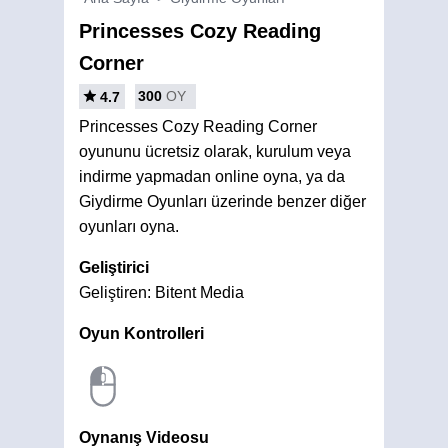
Princesses Cozy Reading
Corner
300
OY
4.7
Princesses Cozy Reading Corner
oyununu ücretsiz olarak, kurulum veya
indirme yapmadan online oyna, ya da
Giydirme Oyunları üzerinde benzer diğer
oyunları oyna.
Geliştirici
Geliştiren: Bitent Media
Oyun Kontrolleri
Oynanış Videosu