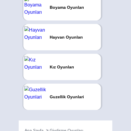
Boyama Oyunları
Hayvan Oyunları
Kız Oyunları
Guzellik Oyunlari
Ana Sayfa
Giydirme Oyunları