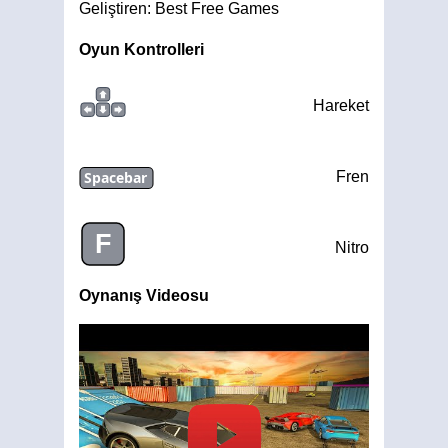
Geliştiren: Best Free Games
Oyun Kontrolleri
Hareket
Spacebar
Fren
F
Nitro
Oynanış Videosu