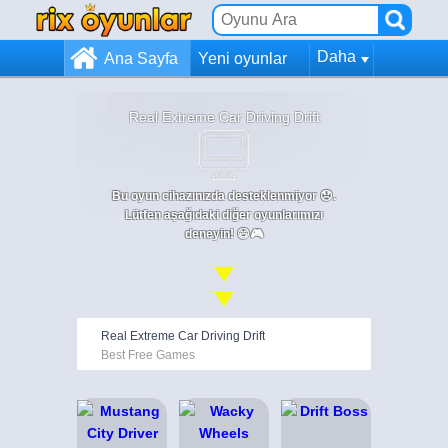
Daha
Ana Sayfa
Yeni oyunlar
Real Extreme Car Driving Drift
Bu oyun cihazınızda desteklenmiyor 😞.
Lütfen aşağıdaki diğer oyunlarımızı
deneyin! 😄🎮
Real Extreme Car Driving Drift
Best Free Games