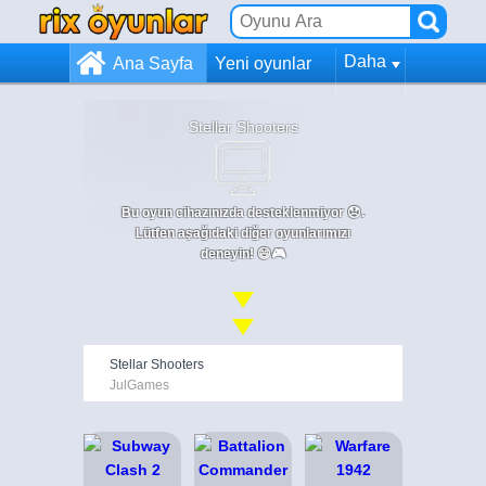
Daha
Ana Sayfa
Yeni oyunlar
Stellar Shooters
Bu oyun cihazınızda desteklenmiyor 😞.
Lütfen aşağıdaki diğer oyunlarımızı
deneyin! 😄🎮
Stellar Shooters
JulGames