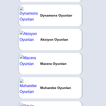
Dynamons Oyunları
Aksiyon Oyunları
Macera Oyunları
Muharebe Oyunları