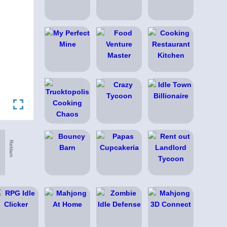
Reklam