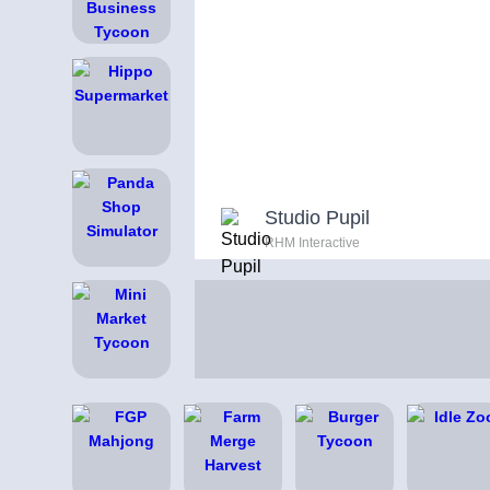
Studio Pupil
RHM Interactive