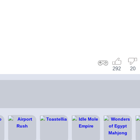
292
20