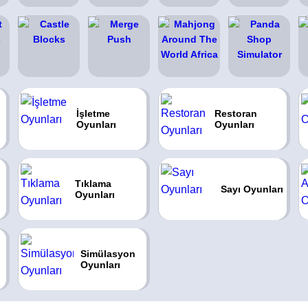
İşletme
Restoran
Oyunları
Oyunları
Tıklama
Sayı Oyunları
Oyunları
Simülasyon
Oyunları