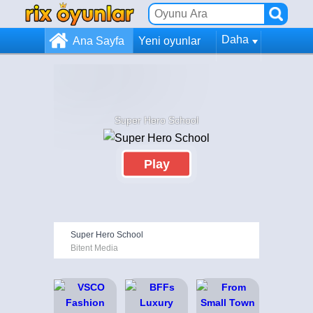
Daha
Ana Sayfa
Yeni oyunlar
Super Hero School
Play
Super Hero School
Bitent Media