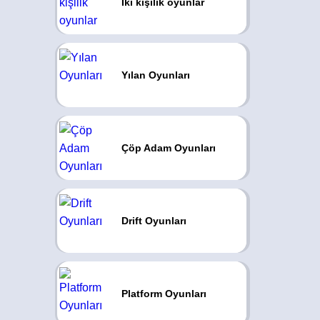
Iki kişilik oyunlar
Yılan Oyunları
Çöp Adam Oyunları
Drift Oyunları
Platform Oyunları