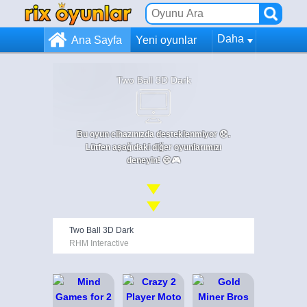
Daha
Ana Sayfa
Yeni oyunlar
Two Ball 3D Dark
Bu oyun cihazınızda desteklenmiyor 😞.
Lütfen aşağıdaki diğer oyunlarımızı
deneyin! 😄🎮
Two Ball 3D Dark
RHM Interactive