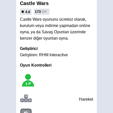
Castle Wars
173
OY
4.6
Castle Wars oyununu ücretsiz olarak,
kurulum veya indirme yapmadan online
oyna, ya da Savaş Oyunları üzerinde
benzer diğer oyunları oyna.
Geliştirici
Geliştiren: RHM Interactive
Oyun Kontrolleri
1-P
W
Hareket
A
S
D