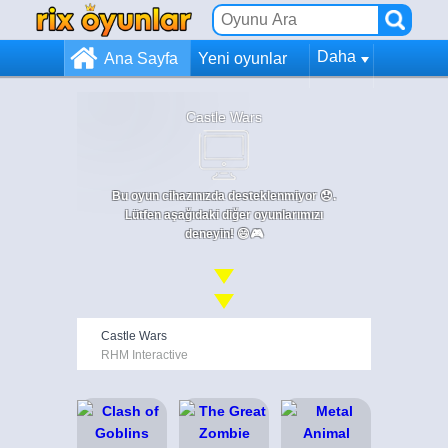
Daha
Ana Sayfa
Yeni oyunlar
Castle Wars
Bu oyun cihazınızda desteklenmiyor 😞.
Lütfen aşağıdaki diğer oyunlarımızı
deneyin! 😄🎮
Castle Wars
RHM Interactive