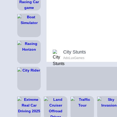
City Stunts
AdoLuxGames