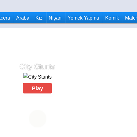
cera
Araba
Kız
Nişan
Yemek Yapma
Komik
Matc
City Stunts
Play