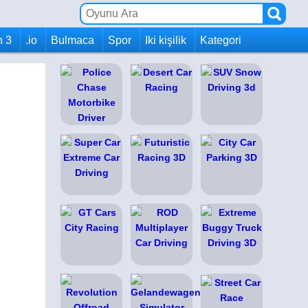
h 3
.io
Bulmaca
Spor
Iki kişilik
Kategori