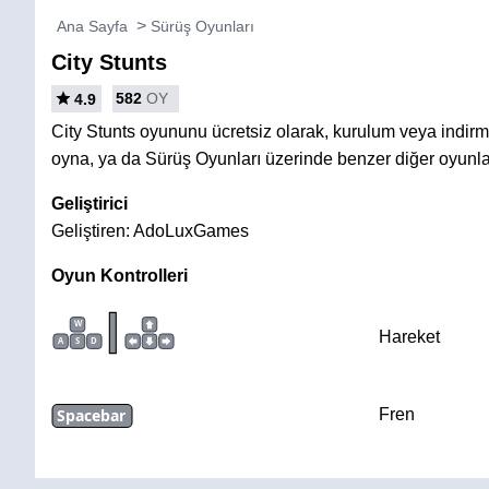
Ana Sayfa
Sürüş Oyunları
City Stunts
582
OY
4.9
City Stunts oyununu ücretsiz olarak, kurulum veya indi
oyna, ya da Sürüş Oyunları üzerinde benzer diğer oyunla
Geliştirici
Geliştiren: AdoLuxGames
Oyun Kontrolleri
|
W
Hareket
A
S
D
Spacebar
Fren