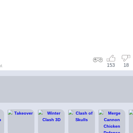
153
18
d.