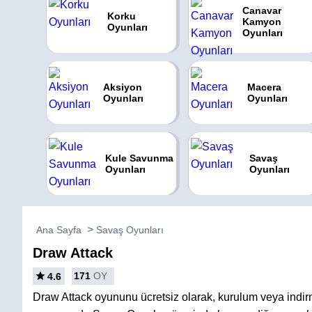
Canavar
Korku
Kamyon
Oyunları
Oyunları
Aksiyon
Macera
Oyunları
Oyunları
Kule Savunma
Savaş
Oyunları
Oyunları
Ana Sayfa
Savaş Oyunları
Draw Attack
171
OY
4.6
Draw Attack oyununu ücretsiz olarak, kurulum veya ind