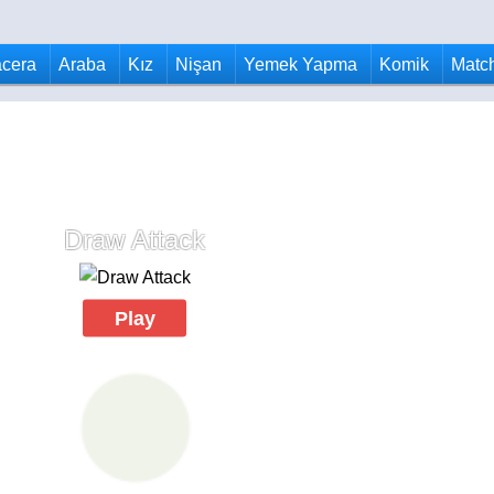
cera
Araba
Kız
Nişan
Yemek Yapma
Komik
Matc
Draw Attack
Play