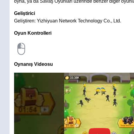
oyna, ya da Savaş Oyunları üzerinde benzer diğer oyunla
Geliştirici
Geliştiren: Yizhiyuan Network Technology Co., Ltd.
Oyun Kontrolleri
Oynanış Videosu