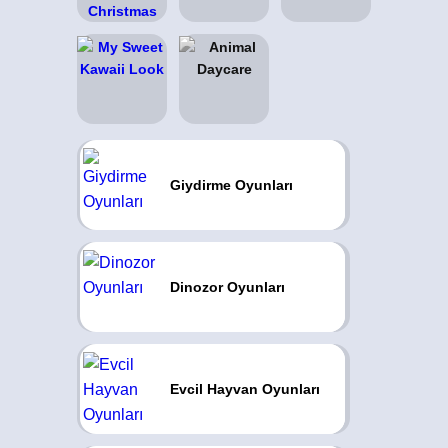
Giydirme Oyunları
Dinozor Oyunları
Evcil Hayvan Oyunları