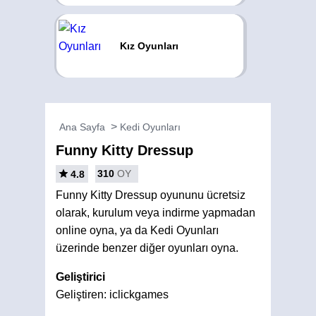
Kız Oyunları
Ana Sayfa
Kedi Oyunları
Funny Kitty Dressup
310
OY
4.8
Funny Kitty Dressup oyununu ücretsiz
olarak, kurulum veya indirme yapmadan
online oyna, ya da Kedi Oyunları
üzerinde benzer diğer oyunları oyna.
Geliştirici
Geliştiren: iclickgames