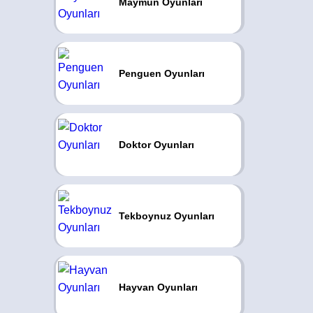
Maymun Oyunları
Penguen Oyunları
Doktor Oyunları
Tekboynuz Oyunları
Hayvan Oyunları