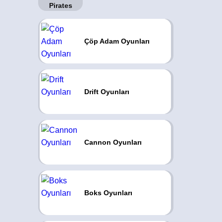
Çöp Adam Oyunları
Drift Oyunları
Cannon Oyunları
Boks Oyunları