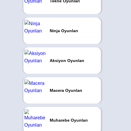
Tekne Oyunları
Ninja Oyunları
Aksiyon Oyunları
Macera Oyunları
Muharebe Oyunları