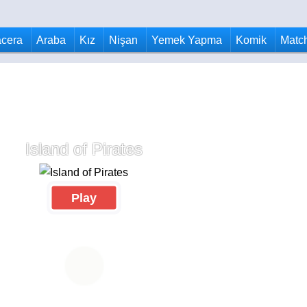
cera
Araba
Kız
Nişan
Yemek Yapma
Komik
Matc
Island of Pirates
Play