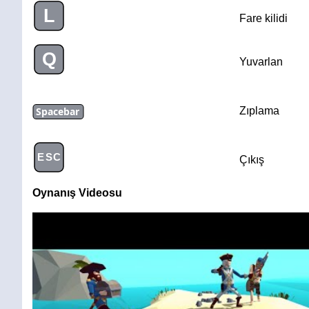
L
Fare kilidi
Q
Yuvarlan
Spacebar
Zıplama
ESC
Çıkış
Oynanış Videosu