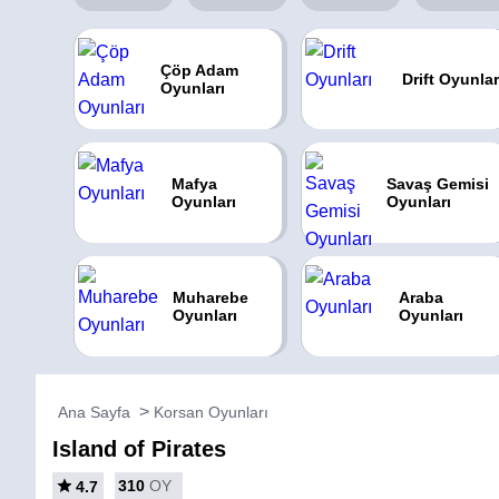
Çöp Adam
Drift Oyunlar
Oyunları
Mafya
Savaş Gemisi
Oyunları
Oyunları
Muharebe
Araba
Oyunları
Oyunları
Ana Sayfa
Korsan Oyunları
Island of Pirates
310
OY
4.7