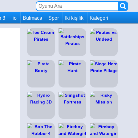
h 3
.io
Bulmaca
Spor
Iki kişilik
Kategori