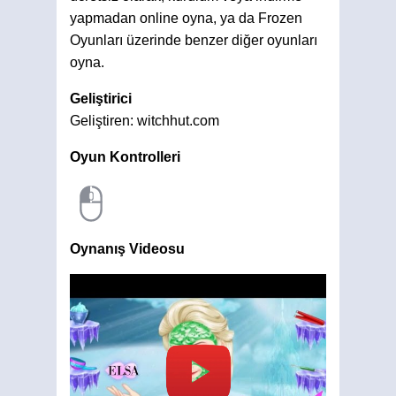
yapmadan online oyna, ya da Frozen
Oyunları üzerinde benzer diğer oyunları
oyna.
Geliştirici
Geliştiren: witchhut.com
Oyun Kontrolleri
Oynanış Videosu