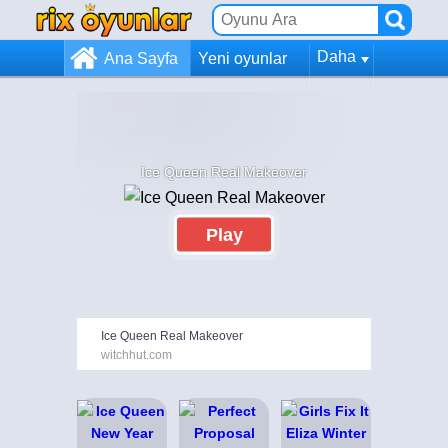
Daha
Ana Sayfa
Yeni oyunlar
Ice Queen Real Makeover
Play
Ice Queen Real Makeover
witchhut.com