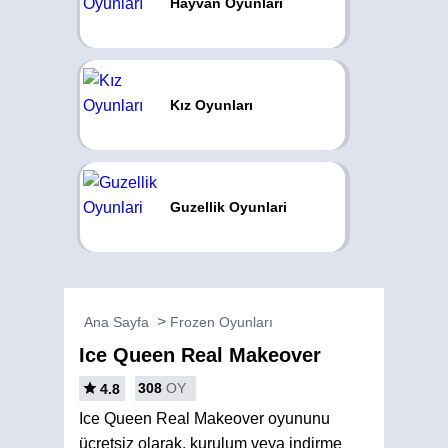
Hayvan Oyunları
Kız Oyunları
Guzellik Oyunlari
Ana Sayfa
Frozen Oyunları
Ice Queen Real Makeover
308
OY
4.8
Ice Queen Real Makeover oyununu
ücretsiz olarak, kurulum veya indirme