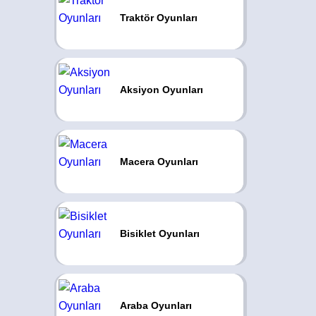
Traktör Oyunları
Aksiyon Oyunları
Macera Oyunları
Bisiklet Oyunları
Araba Oyunları