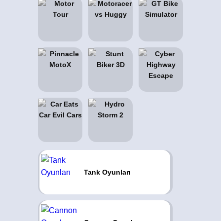
Tank Oyunları