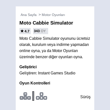
Ana Sayfa
Motor Oyunları
Moto Cabbie Simulator
343
OY
4.7
Moto Cabbie Simulator oyununu ücretsiz
olarak, kurulum veya indirme yapmadan
online oyna, ya da Motor Oyunları
üzerinde benzer diğer oyunları oyna.
Geliştirici
Geliştiren: Instant Games Studio
Oyun Kontrolleri
|
W
Sürüş
A
S
D