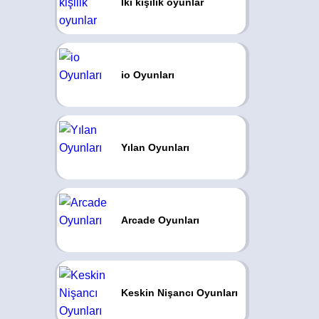
Iki kişilik oyunlar
io Oyunları
Yılan Oyunları
Arcade Oyunları
Keskin Nişancı Oyunları