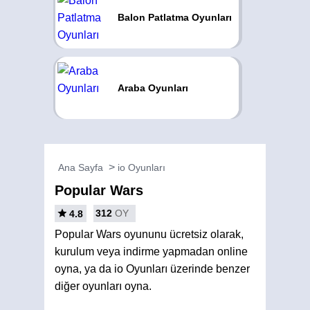
Balon Patlatma Oyunları
Araba Oyunları
Ana Sayfa
io Oyunları
Popular Wars
312
OY
4.8
Popular Wars oyununu ücretsiz olarak,
kurulum veya indirme yapmadan online
oyna, ya da io Oyunları üzerinde benzer
diğer oyunları oyna.