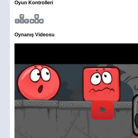
Oyun Kontrolleri
W
A
S
D
Oynanış Videosu