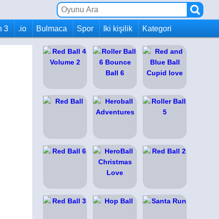
h 3
.io
Bulmaca
Spor
Iki kişilik
Kategori