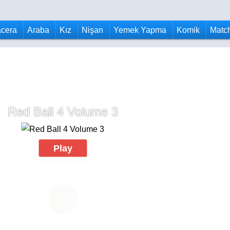
cera
Araba
Kız
Nişan
Yemek Yapma
Komik
Matc
Red Ball 4 Volume 3
Play