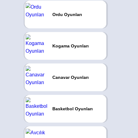
Ordu Oyunları
Kogama Oyunları
Canavar Oyunları
Basketbol Oyunları