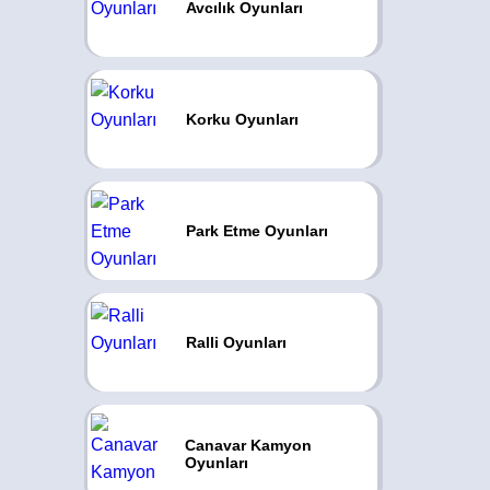
Avcılık Oyunları
Korku Oyunları
Park Etme Oyunları
Ralli Oyunları
Canavar Kamyon
Oyunları