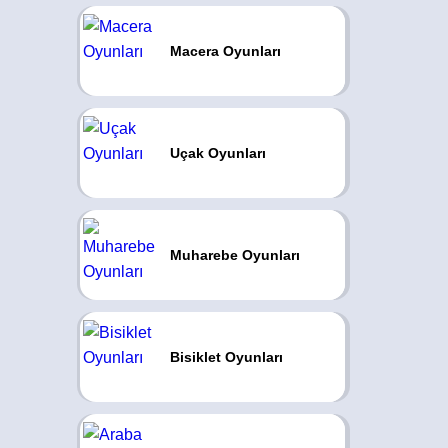
Macera Oyunları
Uçak Oyunları
Muharebe Oyunları
Bisiklet Oyunları