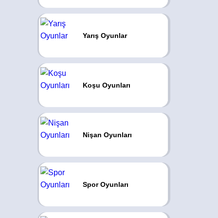
Yarış Oyunlar
Koşu Oyunları
Nişan Oyunları
Spor Oyunları