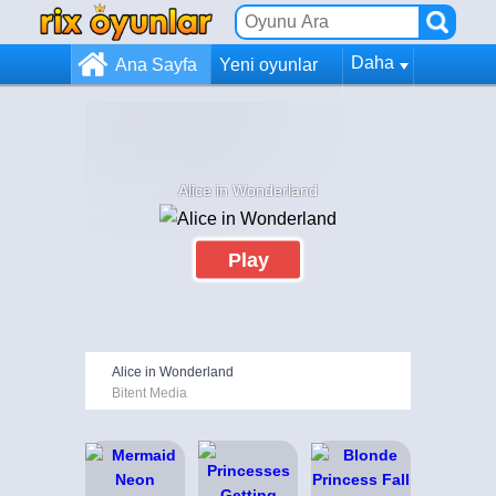
Daha
Ana Sayfa
Yeni oyunlar
Alice in Wonderland
Play
Alice in Wonderland
Bitent Media