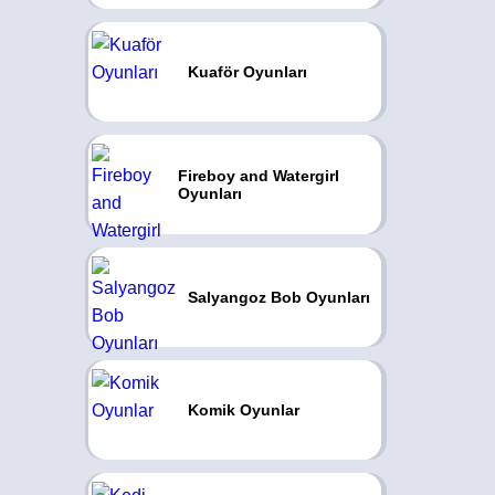
Kuaför Oyunları
Fireboy and Watergirl
Oyunları
Salyangoz Bob Oyunları
Komik Oyunlar