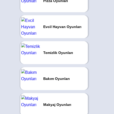
Pizza Oyunları
Evcil Hayvan Oyunları
Temizlik Oyunları
Bakım Oyunları
Makyaj Oyunları