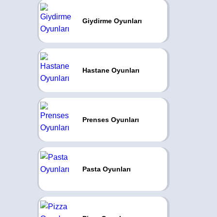
Giydirme Oyunları
Hastane Oyunları
Prenses Oyunları
Pasta Oyunları