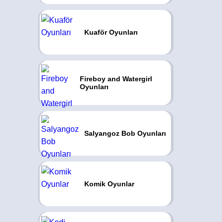
Kuaför Oyunları
Fireboy and Watergirl
Oyunları
Salyangoz Bob Oyunları
Komik Oyunlar