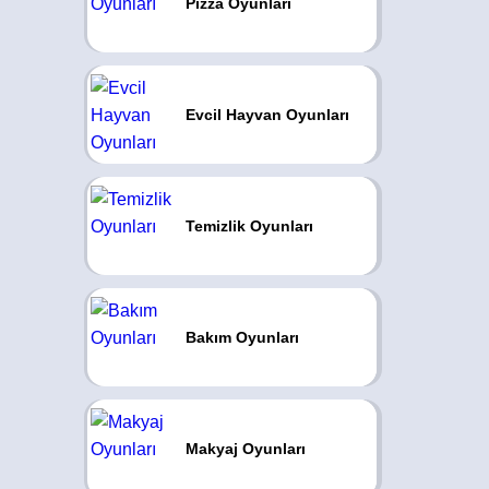
Pizza Oyunları
Evcil Hayvan Oyunları
Temizlik Oyunları
Bakım Oyunları
Makyaj Oyunları