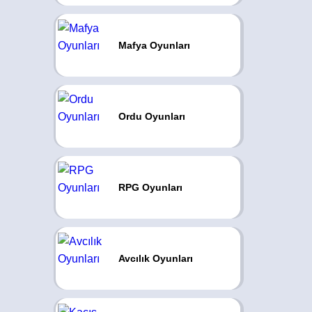
Mafya Oyunları
Ordu Oyunları
RPG Oyunları
Avcılık Oyunları