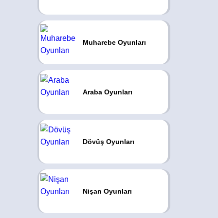
Muharebe Oyunları
Araba Oyunları
Dövüş Oyunları
Nişan Oyunları