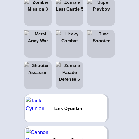
Tank Oyunları