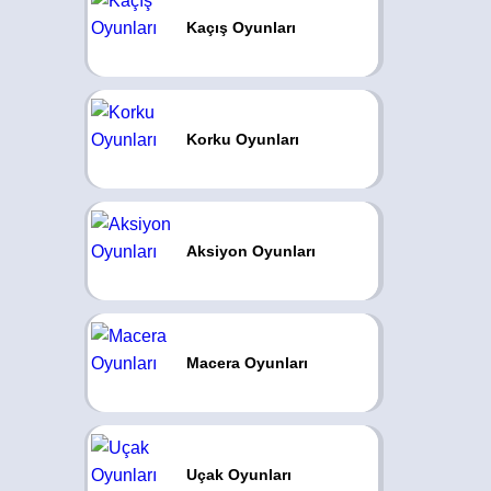
Kaçış Oyunları
Korku Oyunları
Aksiyon Oyunları
Macera Oyunları
Uçak Oyunları