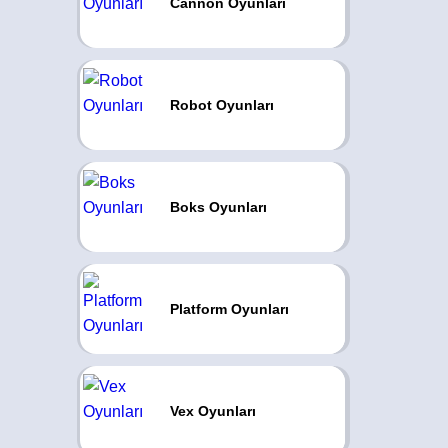
Cannon Oyunları
Robot Oyunları
Boks Oyunları
Platform Oyunları
Vex Oyunları