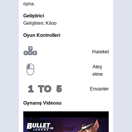
oyna.
Geliştirici
Geliştiren: Kiloo
Oyun Kontrolleri
W
Hareket
A
S
D
Ateş
etme
1
TO
5
Envanter
Oynanış Videosu