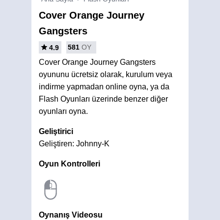
Cover Orange Journey
Gangsters
581
OY
4.9
Cover Orange Journey Gangsters
oyununu ücretsiz olarak, kurulum veya
indirme yapmadan online oyna, ya da
Flash Oyunları üzerinde benzer diğer
oyunları oyna.
Geliştirici
Geliştiren: Johnny-K
Oyun Kontrolleri
Oynanış Videosu