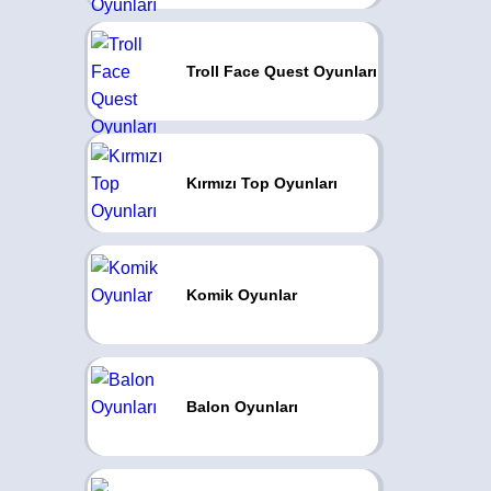
Troll Face Quest Oyunları
Kırmızı Top Oyunları
Komik Oyunlar
Balon Oyunları