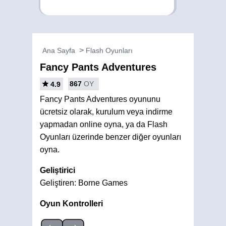
Ana Sayfa
Flash Oyunları
Fancy Pants Adventures
867
OY
4.9
Fancy Pants Adventures oyununu
ücretsiz olarak, kurulum veya indirme
yapmadan online oyna, ya da Flash
Oyunları üzerinde benzer diğer oyunları
oyna.
Geliştirici
Geliştiren: Borne Games
Oyun Kontrolleri