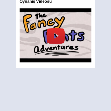
Oynanış Videosu