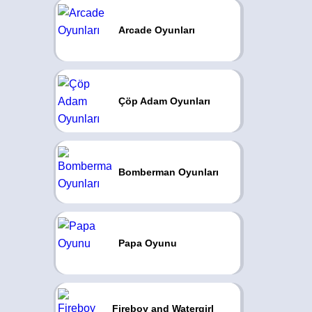
Arcade Oyunları
Çöp Adam Oyunları
Bomberman Oyunları
Papa Oyunu
Fireboy and Watergirl