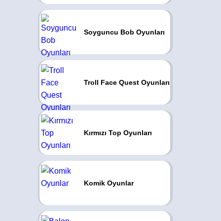
Soyguncu Bob Oyunları
Troll Face Quest Oyunları
Kırmızı Top Oyunları
Komik Oyunlar