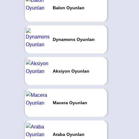
Balon Oyunları
Dynamons Oyunları
Aksiyon Oyunları
Macera Oyunları
Araba Oyunları