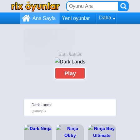
Daha
Ana Sayfa
Yeni oyunlar
Dark Lands
Play
Dark Lands
gamepix