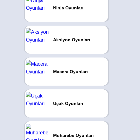
Ninja Oyunları
Aksiyon Oyunları
Macera Oyunları
Uçak Oyunları
Muharebe Oyunları