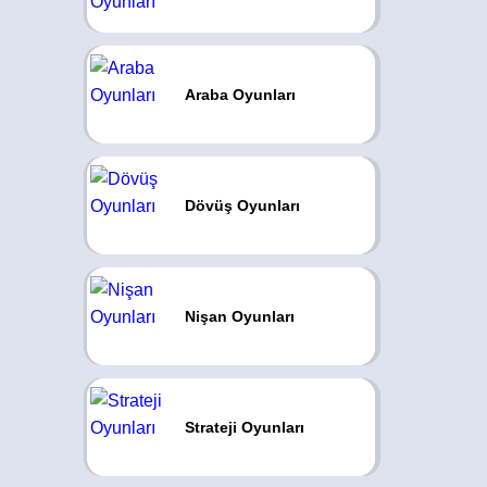
Araba Oyunları
Dövüş Oyunları
Nişan Oyunları
Strateji Oyunları