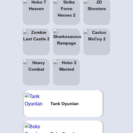
Tank Oyunları