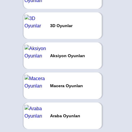
3D Oyunlar
Aksiyon Oyunları
Macera Oyunları
Araba Oyunları