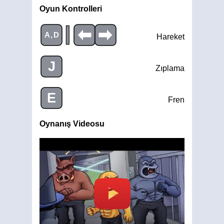
Oyun Kontrolleri
|
A,D
Hareket
J
Zıplama
E
Fren
Oynanış Videosu