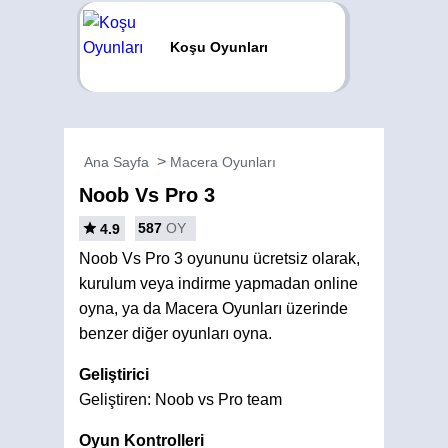
Koşu Oyunları
Ana Sayfa
Macera Oyunları
Noob Vs Pro 3
587
OY
4.9
Noob Vs Pro 3 oyununu ücretsiz olarak,
kurulum veya indirme yapmadan online
oyna, ya da Macera Oyunları üzerinde
benzer diğer oyunları oyna.
Geliştirici
Geliştiren: Noob vs Pro team
Oyun Kontrolleri