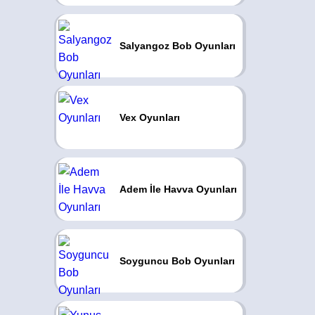
Salyangoz Bob Oyunları
Vex Oyunları
Adem İle Havva Oyunları
Soyguncu Bob Oyunları