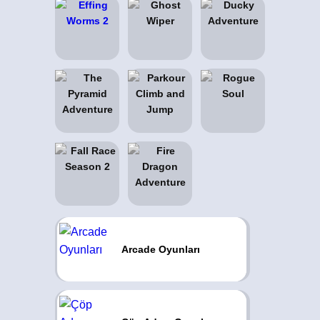
Arcade Oyunları