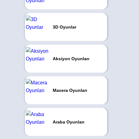
3D Oyunlar
Aksiyon Oyunları
Macera Oyunları
Araba Oyunları