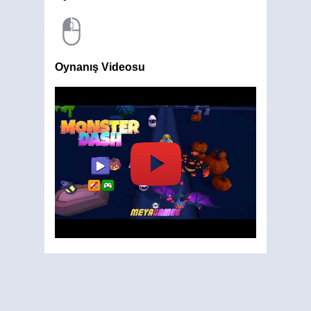
Oynanış Videosu