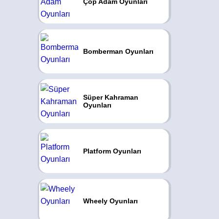
Çöp Adam Oyunları
Bomberman Oyunları
Süper Kahraman
Oyunları
Platform Oyunları
Wheely Oyunları