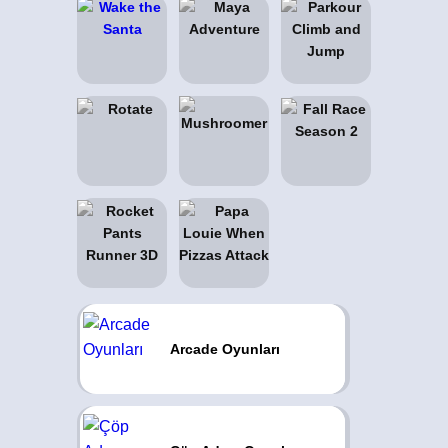
Arcade Oyunları