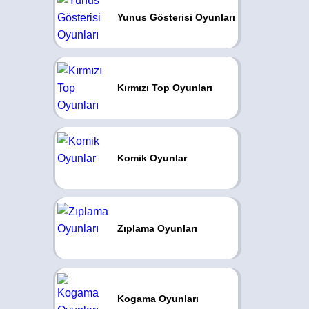
Yunus Gösterisi Oyunları
Kırmızı Top Oyunları
Komik Oyunlar
Zıplama Oyunları
Kogama Oyunları