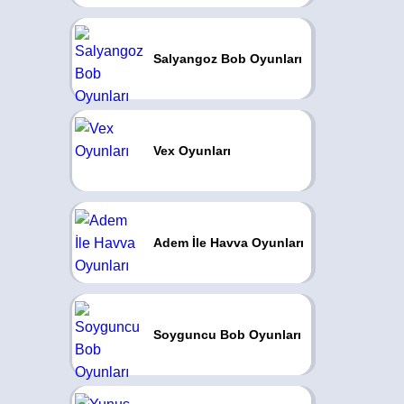
Salyangoz Bob Oyunları
Vex Oyunları
Adem İle Havva Oyunları
Soyguncu Bob Oyunları