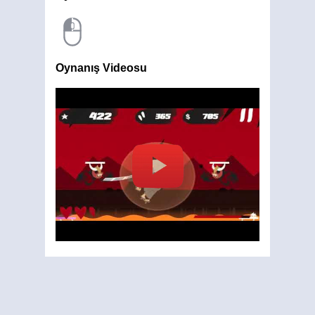
Oynanış Videosu