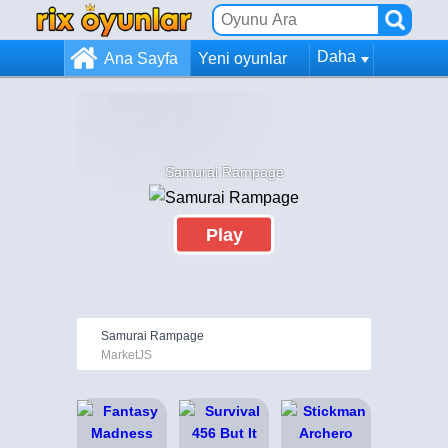
Daha
Ana Sayfa
Yeni oyunlar
Samurai Rampage
Play
Samurai Rampage
MarketJS