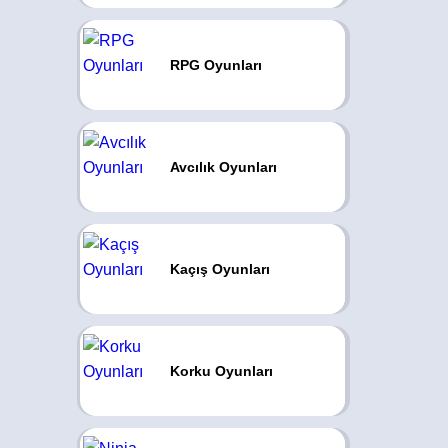
RPG Oyunları
Avcılık Oyunları
Kaçış Oyunları
Korku Oyunları