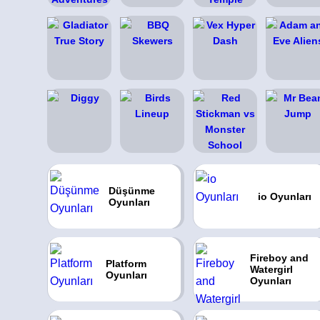
Düşünme
io Oyunları
Oyunları
Fireboy and
Platform
Watergirl
Oyunları
Oyunları