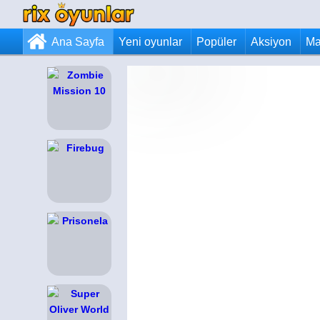
Ana Sayfa
Yeni oyunlar
Popüler
Aksiyon
Ma