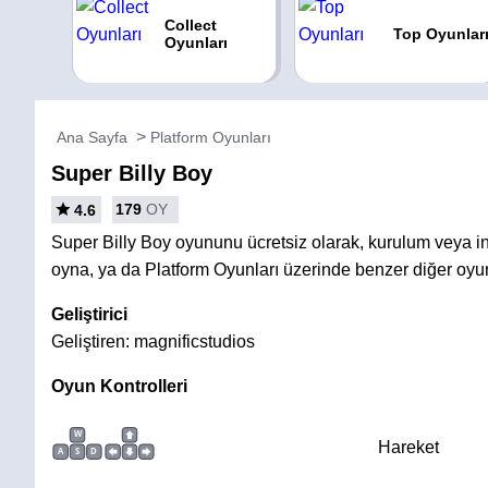
Collect
Top Oyunlar
Oyunları
Ana Sayfa
Platform Oyunları
Super Billy Boy
179
OY
4.6
Super Billy Boy oyununu ücretsiz olarak, kurulum veya 
oyna, ya da Platform Oyunları üzerinde benzer diğer oyun
Geliştirici
Geliştiren: magnificstudios
Oyun Kontrolleri
W
Hareket
A
S
D