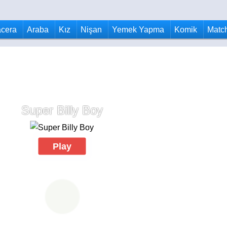
cera
Araba
Kız
Nişan
Yemek Yapma
Komik
Matc
Super Billy Boy
Play