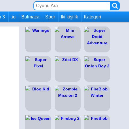
h 3
.io
Bulmaca
Spor
Iki kişilik
Kategori