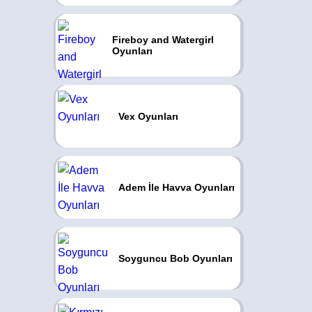
Fireboy and Watergirl
Oyunları
Vex Oyunları
Adem İle Havva Oyunları
Soyguncu Bob Oyunları