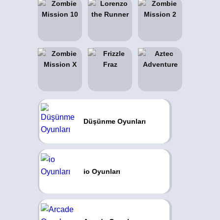
Düşünme Oyunları
io Oyunları