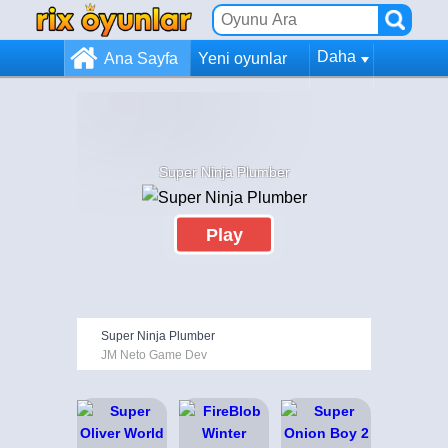
Daha
Ana Sayfa
Yeni oyunlar
Super Ninja Plumber
Play
Super Ninja Plumber
JM Neto Game Dev