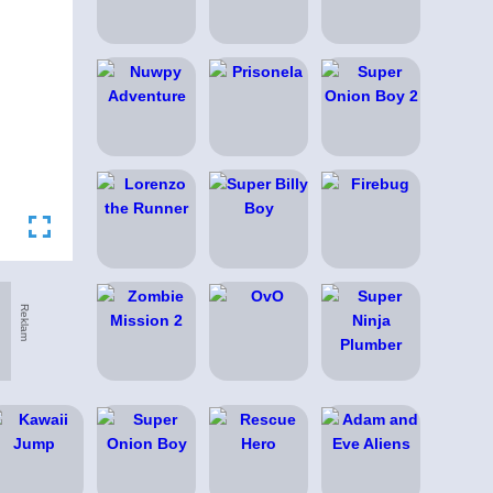
Reklam