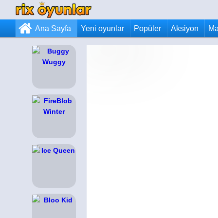
Ana Sayfa
Yeni oyunlar
Popüler
Aksiyon
Ma