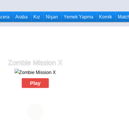
cera
Araba
Kız
Nişan
Yemek Yapma
Komik
Matc
Zombie Mission X
Play