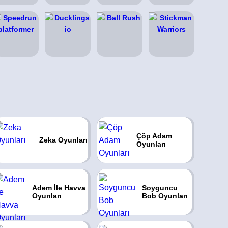
Çöp Adam
Zeka Oyunları
Oyunları
Adem İle Havva
Soyguncu
Oyunları
Bob Oyunları