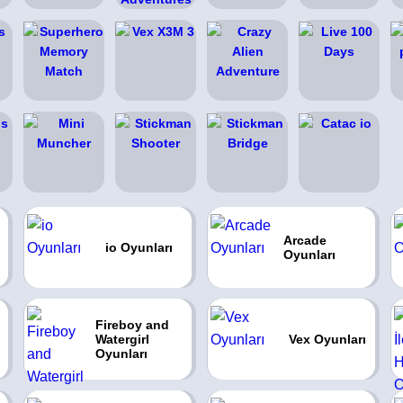
Arcade
io Oyunları
Oyunları
Fireboy and
Watergirl
Vex Oyunları
Oyunları