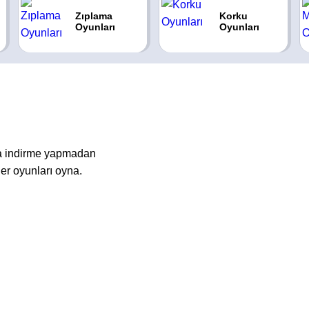
Zıplama
Korku
ı
Oyunları
Oyunları
ya indirme yapmadan
er oyunları oyna.