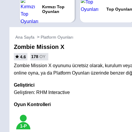
Kırmızı Top
Top Oyunlar
Oyunları
Ana Sayfa
Platform Oyunları
Zombie Mission X
178
OY
4.6
Zombie Mission X oyununu ücretsiz olarak, kurulum ve
online oyna, ya da Platform Oyunları üzerinde benzer diğ
Geliştirici
Geliştiren: RHM Interactive
Oyun Kontrolleri
1-P