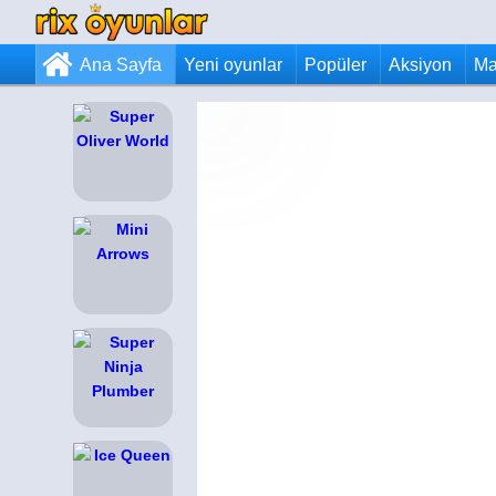
Ana Sayfa
Yeni oyunlar
Popüler
Aksiyon
Ma