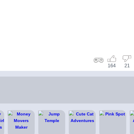
164
21