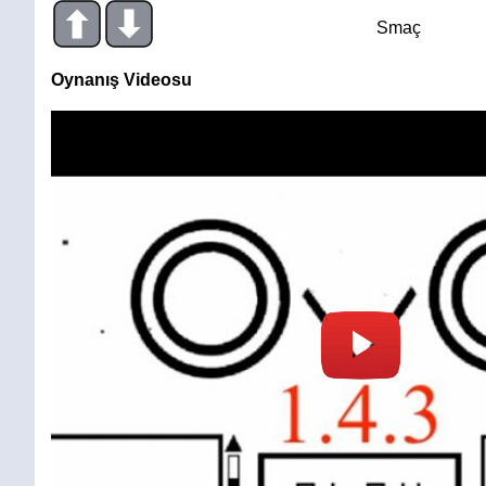
Smaç
Oynanış Videosu