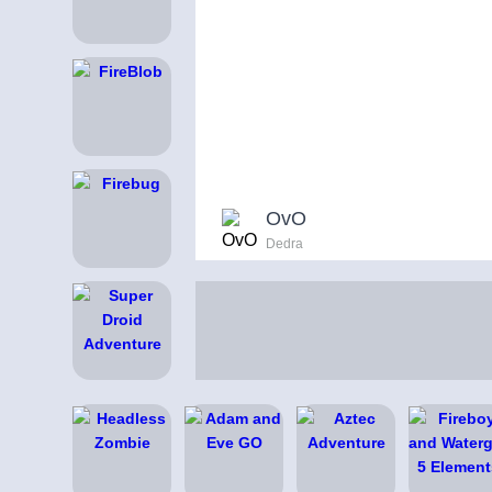
OvO
Dedra