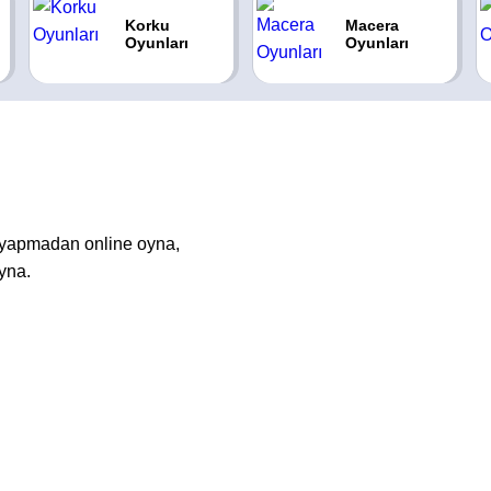
Korku
Macera
Oyunları
Oyunları
e yapmadan online oyna,
yna.