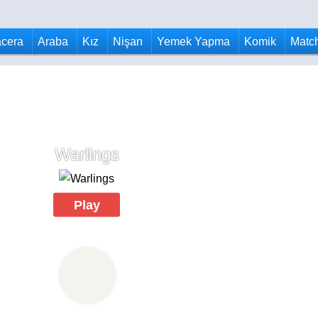
cera
Araba
Kız
Nişan
Yemek Yapma
Komik
Matc
Warlings
Play