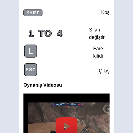
SHIFT
Koş
Silah
1
TO
4
değiştir
Fare
L
kilidi
ESC
Çıkış
Oynanış Videosu