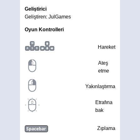
Geliştirici
Geliştiren: JulGames
Oyun Kontrolleri
W
Hareket
A
S
D
Ateş
etme
Yakınlaştırma
Etrafına
bak
Spacebar
Zıplama