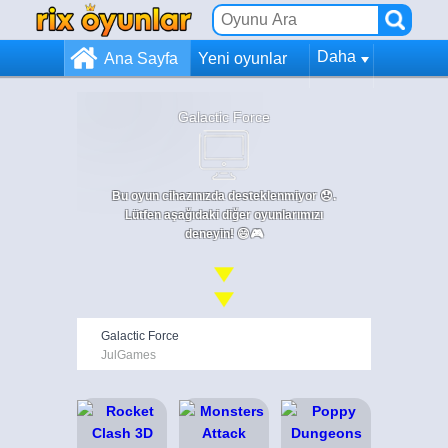
Daha
Ana Sayfa
Yeni oyunlar
Galactic Force
Bu oyun cihazınızda desteklenmiyor 😞.
Lütfen aşağıdaki diğer oyunlarımızı
deneyin! 😄🎮
Galactic Force
JulGames