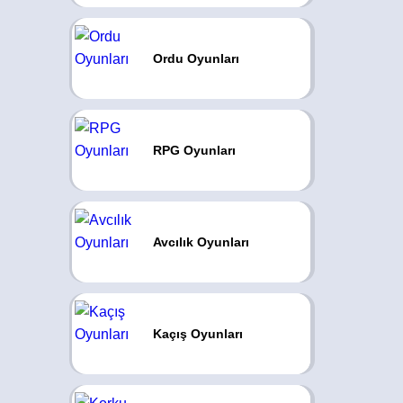
Ordu Oyunları
RPG Oyunları
Avcılık Oyunları
Kaçış Oyunları