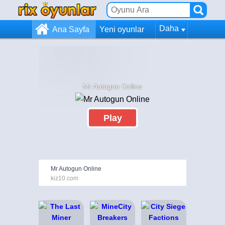
Daha
Ana Sayfa
Yeni oyunlar
Mr Autogun Online
Play
Mr Autogun Online
kiz10.com