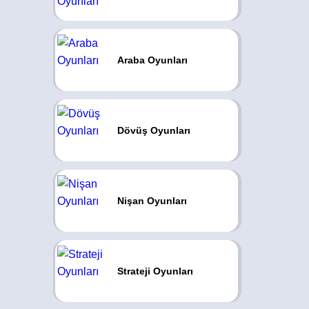
Araba Oyunları
Dövüş Oyunları
Nişan Oyunları
Strateji Oyunları