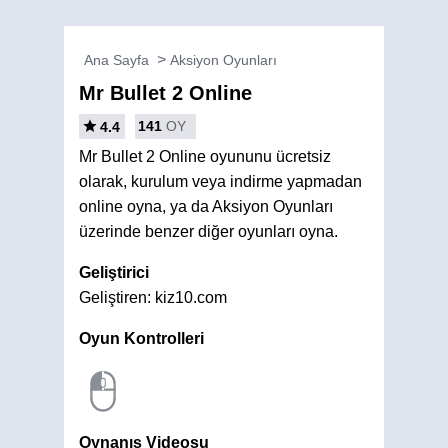
Ana Sayfa
Aksiyon Oyunları
Mr Bullet 2 Online
141
OY
4.4
Mr Bullet 2 Online oyununu ücretsiz
olarak, kurulum veya indirme yapmadan
online oyna, ya da Aksiyon Oyunları
üzerinde benzer diğer oyunları oyna.
Geliştirici
Geliştiren: kiz10.com
Oyun Kontrolleri
Oynanış Videosu