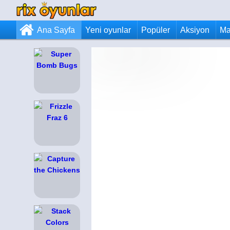
Ana Sayfa
Yeni oyunlar
Popüler
Aksiyon
Ma