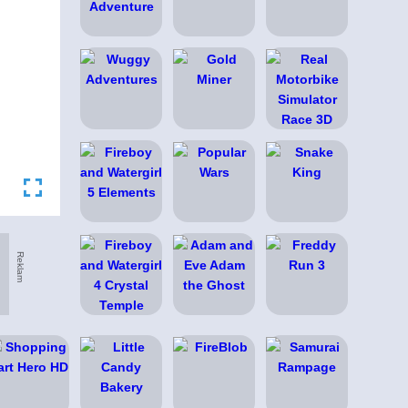
Reklam