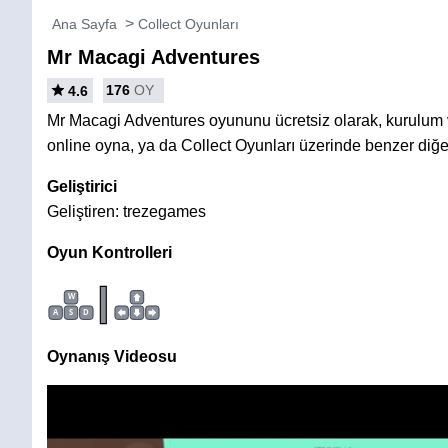
Ana Sayfa
Collect Oyunları
Mr Macagi Adventures
176
OY
4.6
Mr Macagi Adventures oyununu ücretsiz olarak, kurulu
online oyna, ya da Collect Oyunları üzerinde benzer diğe
Geliştirici
Geliştiren: trezegames
Oyun Kontrolleri
|
W
A
S
D
Oynanış Videosu