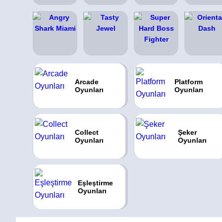
Arcade
Platform
Oyunları
Oyunları
Collect
Şeker
Oyunları
Oyunları
Eşleştirme
Oyunları