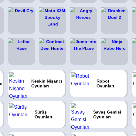
Keskin Nişancı
Robot
rı
Oyunları
Oyunları
Sürüş
Savaş Gemisi
Oyunları
Oyunları