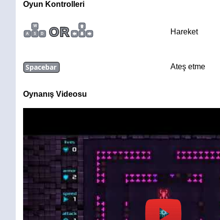
Oyun Kontrolleri
W
OR
Hareket
A
S
D
Spacebar
Ateş etme
Oynanış Videosu