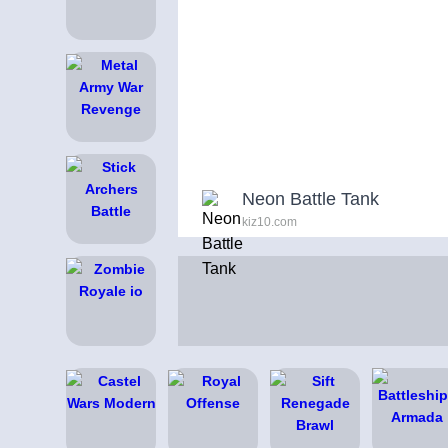
Neon Battle Tank
kiz10.com