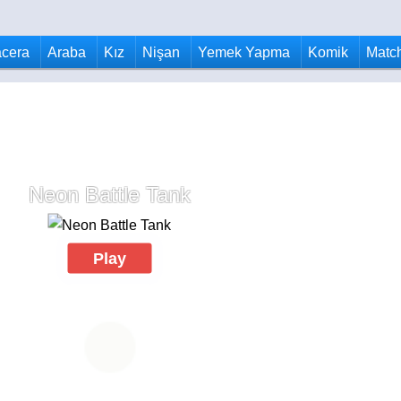
cera
Araba
Kız
Nişan
Yemek Yapma
Komik
Matc
Neon Battle Tank
Play