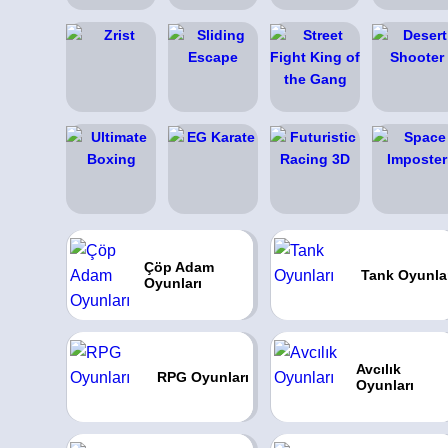
Çöp Adam
Tank Oyunla
Oyunları
Avcılık
RPG Oyunları
Oyunları