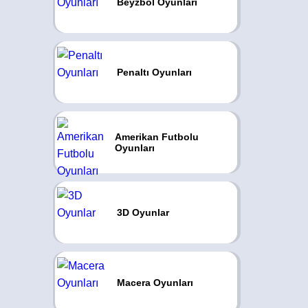
Beyzbol Oyunları
Penaltı Oyunları
Amerikan Futbolu
Oyunları
3D Oyunlar
Macera Oyunları