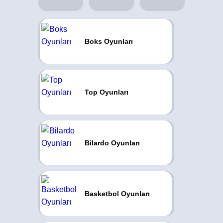
Boks Oyunları
Top Oyunları
Bilardo Oyunları
Basketbol Oyunları