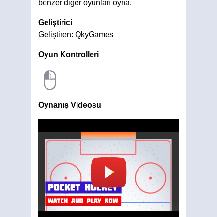
benzer diğer oyunları oyna.
Geliştirici
Geliştiren: QkyGames
Oyun Kontrolleri
Oynanış Videosu